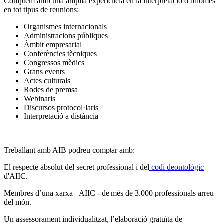
Comptem amb una àmplia experiència en la interpretació d’idiomes
en tot tipus de reunions:
Organismes internacionals
Administracions públiques
Àmbit empresarial
Conferències tècniques
Congressos mèdics
Grans events
Actes culturals
Rodes de premsa
Webinaris
Discursos protocol·laris
Interpretació a distància
Treballant amb AIB podreu comptar amb:
El respecte absolut del secret professional i del
codi deontològic
d'AIIC.
Membres d’una xarxa –AIIC - de més de 3.000 professionals arreu
del món.
Un assessorament individualitzat, l’elaboració gratuïta de