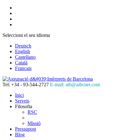
Seleccioni el seu idioma
Deutsch
English
Castellano
Català
Français
Tel: +34 - 93-544-2727
E-mail: aib@aibcnet.com
Inici
Serveis
Filosofia
RSC
Missió
Pressupost
Blog