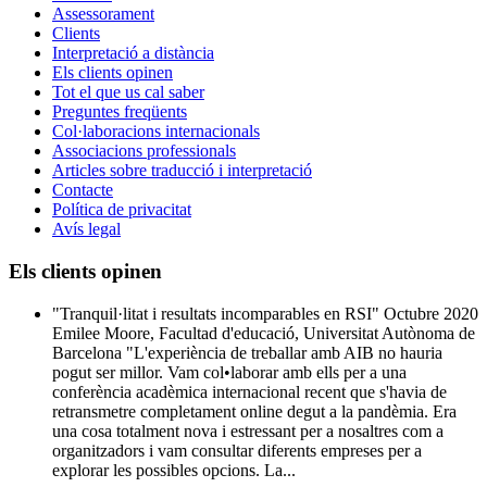
Assessorament
Clients
Interpretació a distància
Els clients opinen
Tot el que us cal saber
Preguntes freqüents
Col·laboracions internacionals
Associacions professionals
Articles sobre traducció i interpretació
Contacte
Política de privacitat
Avís legal
Els clients opinen
"Tranquil·litat i resultats incomparables en RSI" Octubre 2020
Emilee Moore, Facultad d'educació, Universitat Autònoma de
Barcelona "L'experiència de treballar amb AIB no hauria
pogut ser millor. Vam col•laborar amb ells per a una
conferència acadèmica internacional recent que s'havia de
retransmetre completament online degut a la pandèmia. Era
una cosa totalment nova i estressant per a nosaltres com a
organitzadors i vam consultar diferents empreses per a
explorar les possibles opcions. La...